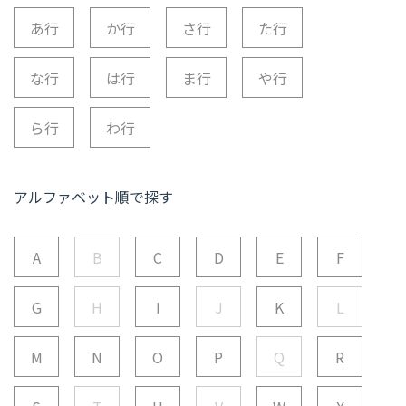
あ行
か行
さ行
た行
な行
は行
ま行
や行
ら行
わ行
アルファベット順で探す
A
B
C
D
E
F
G
H
I
J
K
L
M
N
O
P
Q
R