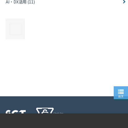
AI・DX活用
(11)
×
目次