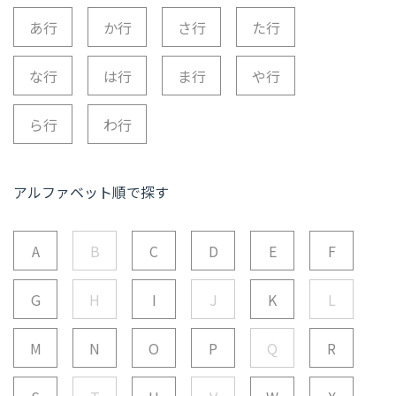
あ行
か行
さ行
た行
な行
は行
ま行
や行
ら行
わ行
アルファベット順で探す
A
B
C
D
E
F
G
H
I
J
K
L
M
N
O
P
Q
R