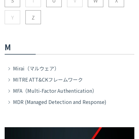
S
T
U
V
W
X
Y
Z
M
Mirai（マルウェア）
MITRE ATT&CKフレームワーク
MFA（Multi-Factor Authentication）
MDR (Managed Detection and Response)