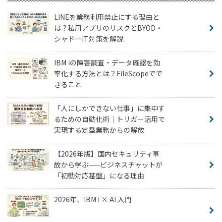
LINEを業務利用禁止にする理由と
は？私用アプリのリスクとBYOD・
シャドーIT対策を解説
IBM iの障害調査・データ確認を効
率化する方法とは？FileScopeでで
きること
「人にしかできない仕事」に集中す
るための自動化術｜トリガー活用で
実現する定型業務からの解放
【2026年版】国内セキュリティ事
故から学ぶ——ビジネスチャットが
「初動対応基盤」になる理由
2026年、IBM i × AI 入門