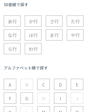
50音順で探す
あ行
か行
さ行
た行
な行
は行
ま行
や行
ら行
わ行
アルファベット順で探す
A
B
C
D
E
F
G
H
I
J
K
L
M
N
O