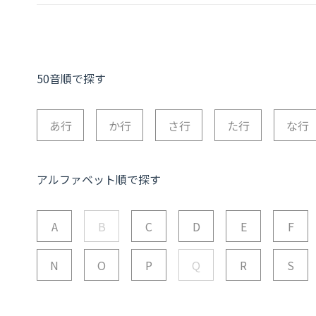
50音順で探す
あ行
か行
さ行
た行
な行
アルファベット順で探す
A
B
C
D
E
F
N
O
P
Q
R
S