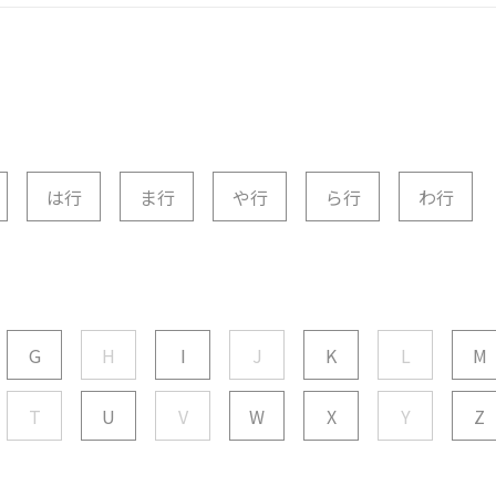
は行
ま行
や行
ら行
わ行
G
H
I
J
K
L
M
T
U
V
W
X
Y
Z