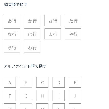
50音順で探す
あ行
か行
さ行
た行
な行
は行
ま行
や行
ら行
わ行
アルファベット順で探す
A
B
C
D
E
F
G
H
I
J
K
L
M
N
O