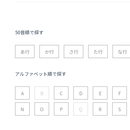
50音順で探す
あ行
か行
さ行
た行
な行
アルファベット順で探す
A
B
C
D
E
F
N
O
P
Q
R
S