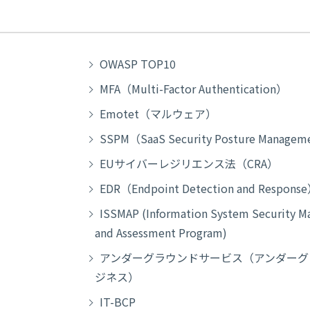
OWASP TOP10
MFA（Multi-Factor Authentication）
Emotet（マルウェア）
SSPM（SaaS Security Posture Manage
EUサイバーレジリエンス法（CRA）
EDR（Endpoint Detection and Respons
ISSMAP (Information System Security 
and Assessment Program)
アンダーグラウンドサービス（アンダーグ
ジネス）
IT-BCP