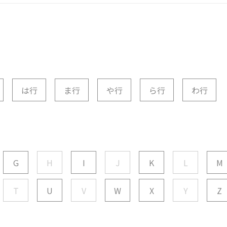
は行
ま行
や行
ら行
わ行
G
H
I
J
K
L
M
T
U
V
W
X
Y
Z