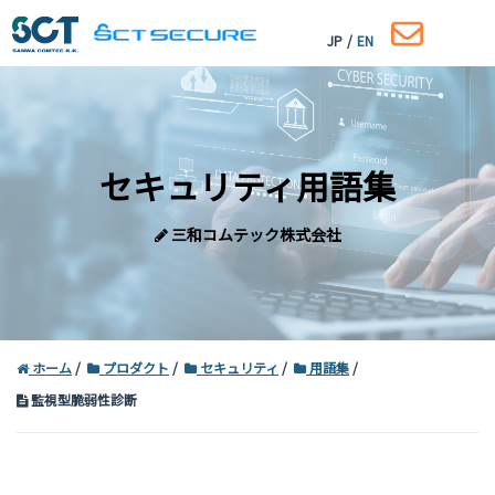
JP
/
EN
セキュリティ用語集
三和コムテック株式会社
ホーム
プロダクト
セキュリティ
用語集
監視型脆弱性診断
コーポレートサイトはこちら