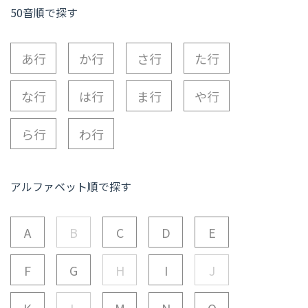
50音順で探す
あ行
か行
さ行
た行
な行
は行
ま行
や行
ら行
わ行
アルファベット順で探す
A
B
C
D
E
F
G
H
I
J
K
L
M
N
O