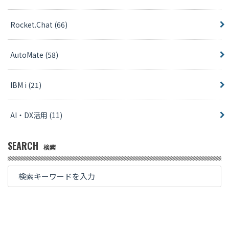
Rocket.Chat
(66)
AutoMate
(58)
IBM i
(21)
AI・DX活用
(11)
SEARCH
検索