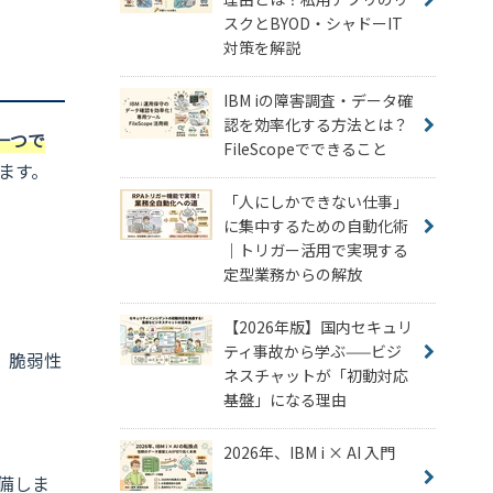
スクとBYOD・シャドーIT
対策を解説
IBM iの障害調査・データ確
認を効率化する方法とは？
一つで
FileScopeでできること
います。
「人にしかできない仕事」
に集中するための自動化術
｜トリガー活用で実現する
定型業務からの解放
【2026年版】国内セキュリ
ティ事故から学ぶ——ビジ
、脆弱性
ネスチャットが「初動対応
基盤」になる理由
2026年、IBM i × AI 入門
備しま