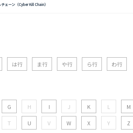
ーン（Cyber Kill Chain）
は行
ま行
や行
ら行
わ行
G
H
I
J
K
L
M
T
U
V
W
X
Y
Z