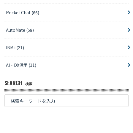
Rocket.Chat
(66)
AutoMate
(58)
IBM i
(21)
AI・DX活用
(11)
SEARCH
検索