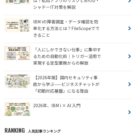
は？私用アプリのリスクとBYOD・
シャドーIT対策を解説
IBM iの障害調査・データ確認を効
率化する方法とは？FileScopeでで
きること
「人にしかできない仕事」に集中す
るための自動化術｜トリガー活用で
実現する定型業務からの解放
【2026年版】国内セキュリティ事
故から学ぶ——ビジネスチャットが
「初動対応基盤」になる理由
2026年、IBM i × AI 入門
RANKING
人気記事ランキング