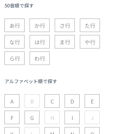
50音順で探す
あ行
か行
さ行
た行
な行
は行
ま行
や行
ら行
わ行
アルファベット順で探す
A
B
C
D
E
F
G
H
I
J
K
L
M
N
O