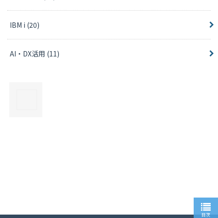
IBM i
(20)
AI・DX活用
(11)
×
目次