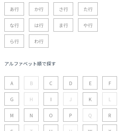
あ行
か行
さ行
た行
な行
は行
ま行
や行
ら行
わ行
アルファベット順で探す
A
B
C
D
E
F
G
H
I
J
K
L
M
N
O
P
Q
R