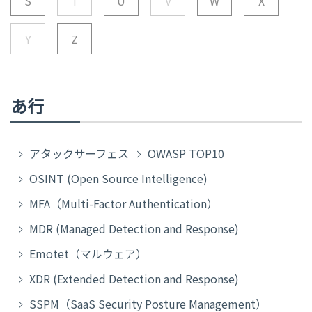
S
T
U
V
W
X
Y
Z
あ行
アタックサーフェス
OWASP TOP10
OSINT (Open Source Intelligence)
MFA（Multi-Factor Authentication）
MDR (Managed Detection and Response)
Emotet（マルウェア）
XDR (Extended Detection and Response)
SSPM（SaaS Security Posture Management）