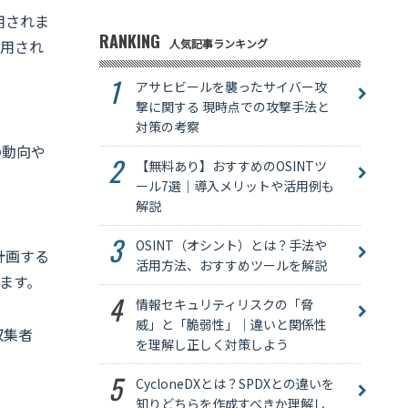
用されま
RANKING
人気記事ランキング
利用され
アサヒビールを襲ったサイバー攻
撃に関する 現時点での攻撃手法と
対策の考察
の動向や
【無料あり】おすすめのOSINTツ
ール7選｜導入メリットや活用例も
解説
OSINT（オシント）とは？手法や
計画する
活用方法、おすすめツールを解説
ます。
情報セキュリティリスクの「脅
威」と「脆弱性」｜違いと関係性
収集者
を理解し正しく対策しよう
CycloneDXとは？SPDXとの違いを
知りどちらを作成すべきか理解し