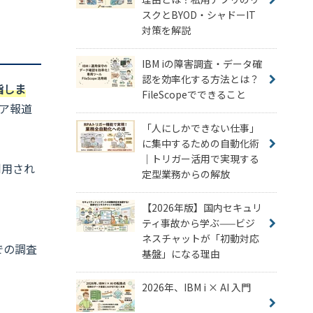
スクとBYOD・シャドーIT
対策を解説
IBM iの障害調査・データ確
認を効率化する方法とは？
指しま
FileScopeでできること
ア報道
「人にしかできない仕事」
に集中するための自動化術
｜トリガー活用で実現する
利用され
定型業務からの解放
【2026年版】国内セキュリ
ティ事故から学ぶ——ビジ
ネスチャットが「初動対応
での調査
基盤」になる理由
2026年、IBM i × AI 入門