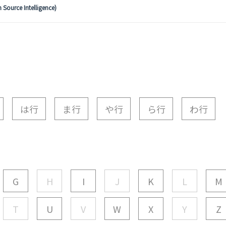
Source Intelligence)
は行
ま行
や行
ら行
わ行
G
H
I
J
K
L
M
T
U
V
W
X
Y
Z