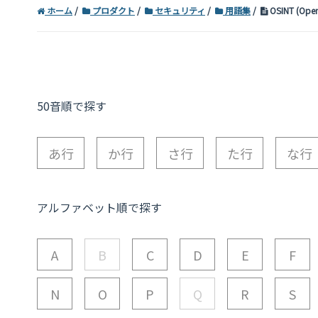
ホーム
プロダクト
セキュリティ
用語集
OSINT (Open 
50音順で探す
あ行
か行
さ行
た行
な行
アルファベット順で探す
A
B
C
D
E
F
N
O
P
Q
R
S