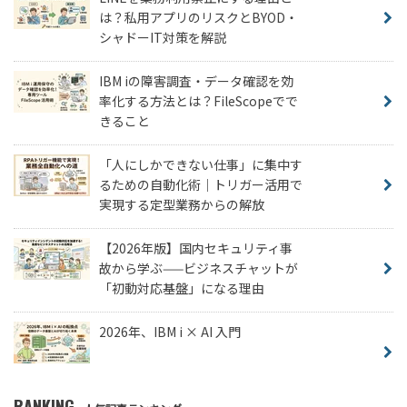
は？私用アプリのリスクとBYOD・
シャドーIT対策を解説
IBM iの障害調査・データ確認を効
率化する方法とは？FileScopeでで
きること
「人にしかできない仕事」に集中す
るための自動化術｜トリガー活用で
実現する定型業務からの解放
【2026年版】国内セキュリティ事
故から学ぶ——ビジネスチャットが
「初動対応基盤」になる理由
2026年、IBM i × AI 入門
RANKING