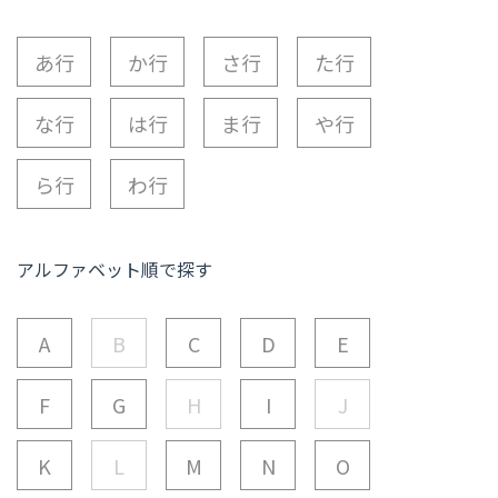
あ行
か行
さ行
た行
な行
は行
ま行
や行
ら行
わ行
アルファベット順で探す
A
B
C
D
E
F
G
H
I
J
K
L
M
N
O