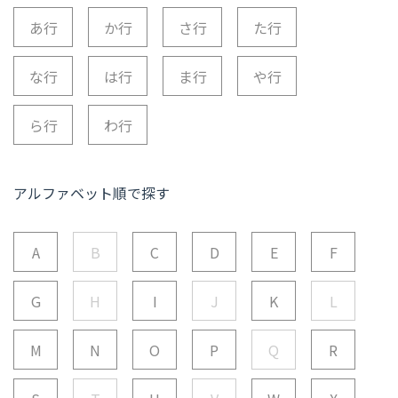
あ行
か行
さ行
た行
な行
は行
ま行
や行
ら行
わ行
アルファベット順で探す
A
B
C
D
E
F
G
H
I
J
K
L
M
N
O
P
Q
R