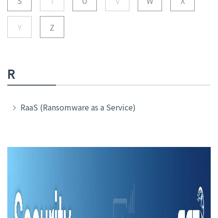
S
T
U
V
W
X
Y
Z
R
RaaS (Ransomware as a Service)