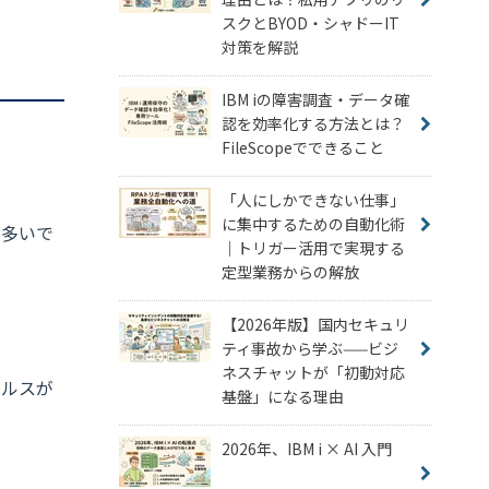
スクとBYOD・シャドーIT
対策を解説
IBM iの障害調査・データ確
認を効率化する方法とは？
FileScopeでできること
「人にしかできない仕事」
に集中するための自動化術
が多いで
｜トリガー活用で実現する
定型業務からの解放
【2026年版】国内セキュリ
ティ事故から学ぶ——ビジ
ネスチャットが「初動対応
イルスが
基盤」になる理由
2026年、IBM i × AI 入門