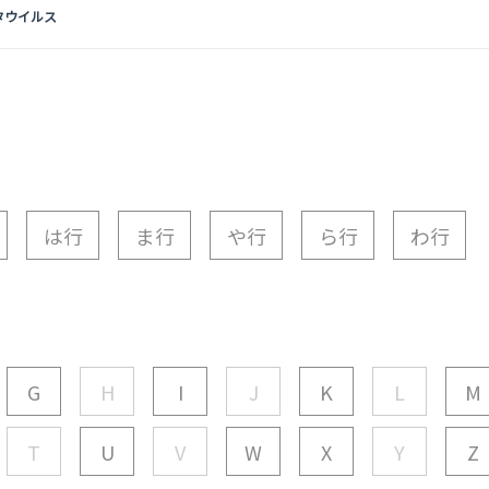
タウイルス
は行
ま行
や行
ら行
わ行
G
H
I
J
K
L
M
T
U
V
W
X
Y
Z