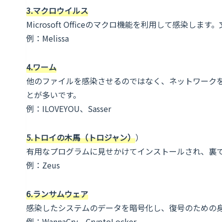
3.マクロウイルス
Microsoft Officeのマクロ機能を利用して感染しま
例：Melissa
4.ワーム
他のファイルを感染させるのではなく、ネットワーク
とが多いです。
例：ILOVEYOU、Sasser
5.トロイの木馬（トロジャン）
）
有用なプログラムに見せかけてインストールされ、裏
例：Zeus
6.ランサムウェア
感染したシステムのデータを暗号化し、復号のための
例：WannaCry、CryptoLocker