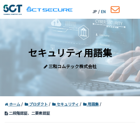
JP
/
EN
セキュリティ用語集
三和コムテック株式会社
ホーム
プロダクト
セキュリティ
用語集
二段階認証、二要素認証
コーポレートサイトはこちら