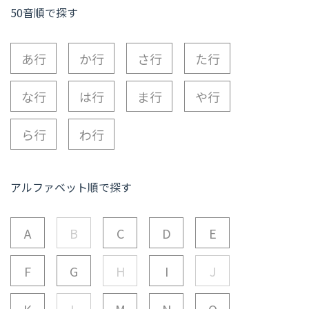
50音順で探す
あ行
か行
さ行
た行
な行
は行
ま行
や行
ら行
わ行
アルファベット順で探す
A
B
C
D
E
F
G
H
I
J
K
L
M
N
O