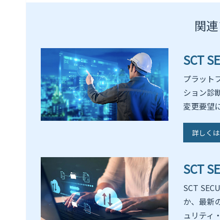
関連
SCT 
プラット
ション診
変更要望
詳しくは
SCT 
SCT S
か、最新
ュリティ