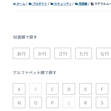
ホーム
プロダクト
セキュリティ
用語集
ラテラルム
50音順で探す
あ行
か行
さ行
た行
な行
アルファベット順で探す
A
B
C
D
E
F
N
O
P
Q
R
S