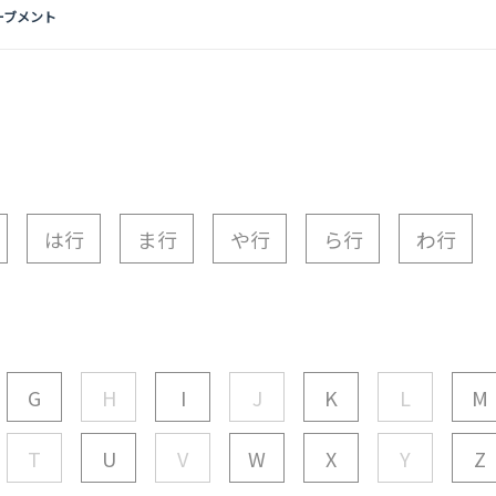
ーブメント
は行
ま行
や行
ら行
わ行
G
H
I
J
K
L
M
T
U
V
W
X
Y
Z