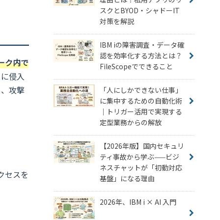
スクとBYOD・シャドーIT
対策を解説
IBM iの障害調査・データ確
認を効率化する方法とは？
ワーク内で
FileScopeでできること
スに侵入
く、攻撃
「人にしかできない仕事」
に集中するための自動化術
｜トリガー活用で実現する
定型業務からの解放
【2026年版】国内セキュリ
ティ事故から学ぶ——ビジ
ネスチャットが「初動対応
クセスを
基盤」になる理由
2026年、IBM i × AI 入門