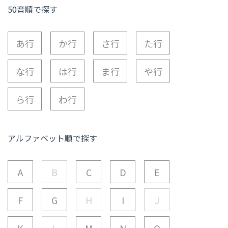
50音順で探す
あ行
か行
さ行
た行
な行
は行
ま行
や行
ら行
わ行
アルファベット順で探す
A
B
C
D
E
F
G
H
I
J
K
L
M
N
O