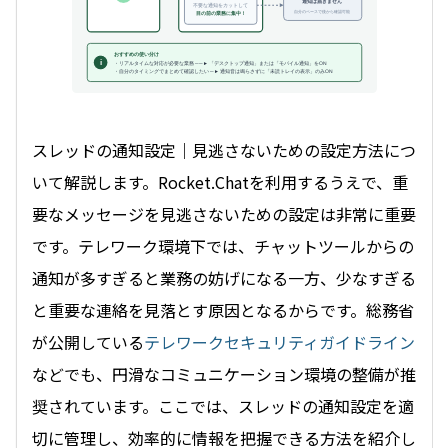
通知は届きません
不要な通知をカットして
自分のペースで後から確認可能
目の前の業務に集中！
おすすめの使い分け
i
・リアルタイムな対応が必要な業務 ──► 「デスクトップ通知」または「モバイル通知」をON
・自分のタイミングでまとめて確認したい ─► 通知音は鳴らさずに「未読トレイの表示」のみON
スレッドの通知設定｜見逃さないための設定方法につ
いて解説します。Rocket.Chatを利用するうえで、重
要なメッセージを見逃さないための設定は非常に重要
です。テレワーク環境下では、チャットツールからの
通知が多すぎると業務の妨げになる一方、少なすぎる
と重要な連絡を見落とす原因となるからです。総務省
が公開している
テレワークセキュリティガイドライン
などでも、円滑なコミュニケーション環境の整備が推
奨されています。ここでは、スレッドの通知設定を適
切に管理し、効率的に情報を把握できる方法を紹介し