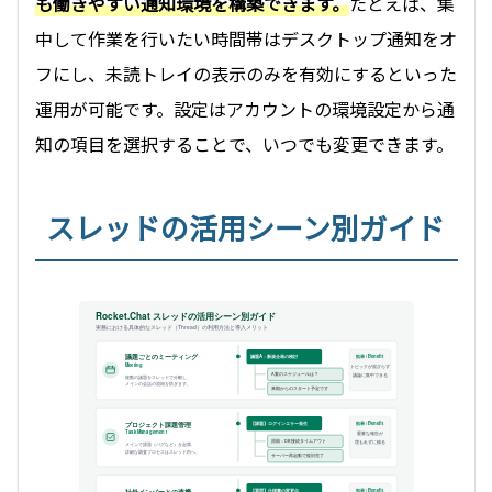
も働きやすい通知環境を構築できます。
たとえば、集
中して作業を行いたい時間帯はデスクトップ通知をオ
フにし、未読トレイの表示のみを有効にするといった
運用が可能です。設定はアカウントの環境設定から通
知の項目を選択することで、いつでも変更できます。
スレッドの活用シーン別ガイド
Rocket.Chat スレッドの活用シーン別ガイド
実務における具体的なスレッド（Thread）の利用方法と導入メリット
効果 / Benefit
議題A：新規企画の検討
議題ごとのミーティング
Meeting
トピックが混ざらず
A案のスケジュールは？
議論に集中できる
複数の議題をスレッドで分離し、
メインの会話の混雑を防ぎます。
来期からのスタート予定です
効果 / Benefit
【課題】ログインエラー発生
プロジェクト課題管理
Task Management
重要な報告が
原因：DB接続タイムアウト
埋もれずに残る
メインで課題（バグなど）を起票、
詳細な調査プロセスはスレッド内へ。
サーバー再起動で復旧完了
効果 / Benefit
【質問】仕様書の変更点
社外メンバーとの連携