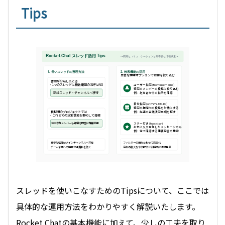
Tips
Rocket.Chat スレッド活用 Tips
〜円滑なコミュニケーションと効率的な情報検索〜
1. 長いスレッドの整理方法
2. 検索機能の活用
豊富な検索オプションで情報を絞り込む
話題が分岐したとき
・1つのスレッドに複数議題の混在はNG
ユーザー指定 (from:username)
特定のメンバーの投稿に絞り込む
新規スレッド・チャンネルへ移行
例：担当者からの指示を確認
日付指定 (on:YYYY-MM-DD)
特定の期間内の投稿を対象にする
長期間のプロジェクトでは
例：先週の会議決定事項を探す
・これまでの決定事項を要約して投稿
スター付き (has:star)
途中参加メンバーも経緯を即座に理解可能
お気に入り登録したメッセージのみ
例：後で確認する重要発言の検索
重要な結論はメインチャンネルへ共有
フィルターの組み合わせで効率化
チーム全体への情報伝達漏れを防ぐ
過去の膨大なやり取りから瞬時に情報発見
スレッドを使いこなすためのTipsについて、ここでは
具体的な運用方法をわかりやすく解説いたします。
Rocket.Chatの基本機能に加えて、少しの工夫を取り