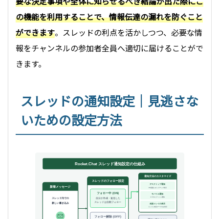
要な決定事項や全体に知らせるべき結論が出た際にこ
の機能を利用することで、情報伝達の漏れを防ぐこと
ができます
。スレッドの利点を活かしつつ、必要な情
報をチャンネルの参加者全員へ適切に届けることがで
きます。
スレッドの通知設定｜見逃さな
いための設定方法
Rocket.Chat スレッド通知設定の仕組み
通知方法のカスタマイズ
スレッドのフォロー設定
デスクトップ通知
新着メッセージ
PC画面にポップアップ表示
フォロー中 (ON)
モバイル通知
スマホにプッシュ通知
スレッド内での
自分が作成・返信した
スレッドは自動フォロー
新しい書き込み
未読トレイの表示
トレイに未読マークのみ表示
フォロー解除 (OFF)