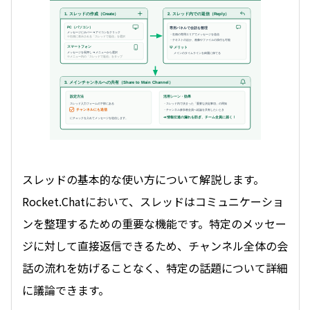
1. スレッドの作成（Create）
2. スレッド内での返信（Reply）
PC（パソコン）
専用パネルで会話を整理
メッセージにホバー ➔ アイコンをクリック
・右側の専用エリアでメッセージを送信
※右側に表示される「スレッドで返信」を選択
・テキストのほか、画像やファイルの添付も可能
スマートフォン
💡 メリット
メッセージを長押し ➔ メニューから選択
メインのタイムラインを綺麗に保てる
※メニュー内の「スレッドで返信」をタップ
3. メインチャンネルへの共有（Share to Main Channel）
設定方法
活用シーン・効果
スレッド入力フォームの下部にある
・スレッド内で決まった「重要な決定事項」の周知
チャンネルにも送信
・チャンネル参加者全員へ結論を共有したいとき
➔ 情報伝達の漏れを防ぎ、チーム全員に届く！
にチェックを入れてメッセージを送信します。
スレッドの基本的な使い方について解説します。
Rocket.Chatにおいて、スレッドはコミュニケーショ
ンを整理するための重要な機能です。特定のメッセー
ジに対して直接返信できるため、チャンネル全体の会
話の流れを妨げることなく、特定の話題について詳細
に議論できます。