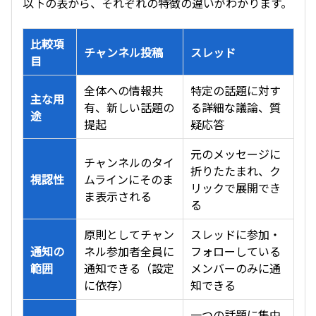
以下の表から、それぞれの特徴の違いがわかります。
比較項
チャンネル投稿
スレッド
目
全体への情報共
特定の話題に対す
主な用
有、新しい話題の
る詳細な議論、質
途
提起
疑応答
元のメッセージに
チャンネルのタイ
折りたたまれ、ク
視認性
ムラインにそのま
リックで展開でき
ま表示される
る
原則としてチャン
スレッドに参加・
通知の
ネル参加者全員に
フォローしている
範囲
通知できる（設定
メンバーのみに通
に依存）
知できる
一つの話題に集中