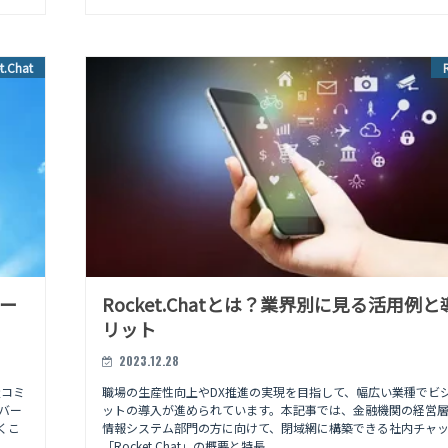
t.Chat
トー
Rocket.Chatとは？業界別に見る活用例
リット
2023.12.28
級コミ
職場の生産性向上やDX推進の実現を目指して、幅広い業種でビ
バー
ットの導入が進められています。本記事では、金融機関の経営
くこ
情報システム部門の方に向けて、閉域網に構築できる社内チャ
「Rocket.Chat」の概要と特長、...