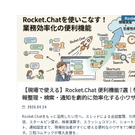
Rocke
【現場で使える】Rocket.Chat 便利機能7選｜
報整理・検索・通知を劇的に効率化する小ワ
2026.04.24
Rocket.Chatをもっと活用したい方へ。スレッドによる会話整理、引
信、スター＆ピン留め、検索演算子、スラッシュコマンド、ショート
ト、通知設定まで、現場担当者がすぐに使える便利な小ワザを7つ解
す。三和コムテックが導入支援を...