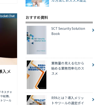
ル方法とおススメ設定
Rocket.Chat
おすすめ資料
SCT Security Solution
Book
業務量の見える化から
始める業務効率化のス
と導入メ
スメ
ジネスチャ
層や総務、
RPAとは？導入メリッ
ットツール
トやツールの選定ポイ