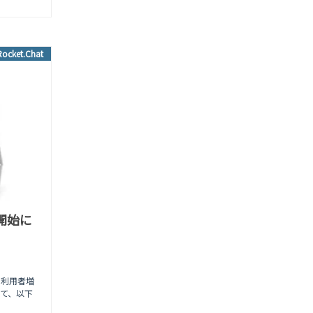
Rocket.Chat
供開始に
で利用者増
して、以下