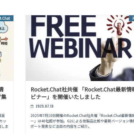
t.Chat
情
Rocket.Chat社共催 「Rocket.Chat最新
ザ集
ビナー」を開催いたしました
2025.07.18
用返
2025年7月10日開催のRocket.Chat社共催「Rocket.Chat最
カッ
ー」は40社超が参加。G2による他製品比較や最新バージョン情
説しま
ポート発表など注目の内容をご紹介。