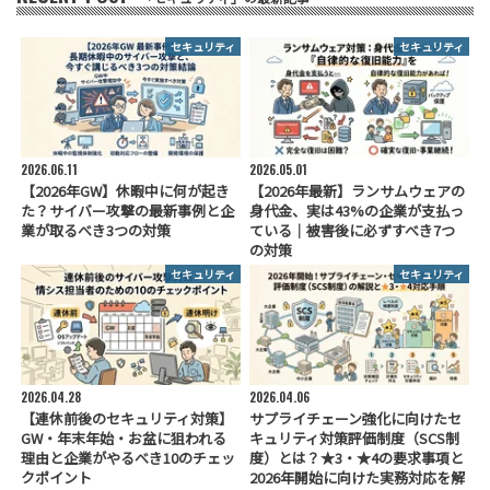
セキュリティ
セキュリティ
2026.06.11
2026.05.01
【2026年GW】休暇中に何が起き
【2026年最新】ランサムウェアの
た？サイバー攻撃の最新事例と企
身代金、実は43%の企業が支払っ
業が取るべき3つの対策
ている｜被害後に必ずすべき7つ
の対策
セキュリティ
セキュリティ
2026.04.28
2026.04.06
【連休前後のセキュリティ対策】
サプライチェーン強化に向けたセ
GW・年末年始・お盆に狙われる
キュリティ対策評価制度（SCS制
理由と企業がやるべき10のチェッ
度）とは？★3・★4の要求事項と
クポイント
2026年開始に向けた実務対応を解