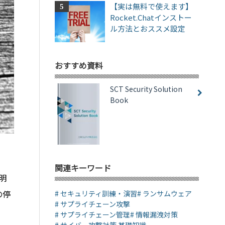
【実は無料で使えます】
Rocket.Chatインストー
ル方法とおススメ設定
おすすめ資料
SCT Security Solution
Book
関連キーワード
明
の停
# セキュリティ訓練・演習
# ランサムウェア
# サプライチェーン攻撃
# サプライチェーン管理
# 情報漏洩対策