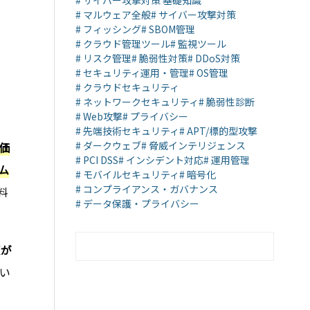
# サイバー攻撃対策 基礎知識
# マルウェア全般
# サイバー攻撃対策
# フィッシング
# SBOM管理
# クラウド管理ツール
# 監視ツール
# リスク管理
# 脆弱性対策
# DDoS対策
# セキュリティ運用・管理
# OS管理
# クラウドセキュリティ
# ネットワークセキュリティ
# 脆弱性診断
# Web攻撃
# プライバシー
# 先端技術セキュリティ
# APT/標的型攻撃
# ダークウェブ
# 脅威インテリジェンス
価
# PCI DSS
# インシデント対応
# 運用管理
ム
# モバイルセキュリティ
# 暗号化
# コンプライアンス・ガバナンス
料
# データ保護・プライバシー
策が
い