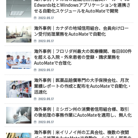
Edwards社とWindowsアプリケーションを連携さ
せる自動化スケジュールをAutoMateで開発
2023.05.17
海外事例｜カナダの地域信用組合、会員向けロー
ン受付処理業務をAutoMateで自動化
2023.05.17
海外事例｜フロリダ州最大の医療機関、毎日800件
を超える入院・外来患者の登録・請求業務を
AutoMateで合理化
2023.05.17
海外事例｜医薬品賠償専門の大手保険会社、月次
業績レポートの作成と配布をAutoMateで自動化・
迅速化
2023.05.17
海外事例｜ミシガン州の消費者信用組合様、取引
の後処理の事務作業にAutoMateを適用し、無人化
2023.05.17
海外事例｜米イリノイ州の工具会社、複数の夜間
バッチ処理をAutoMateで自動化。システム部員の