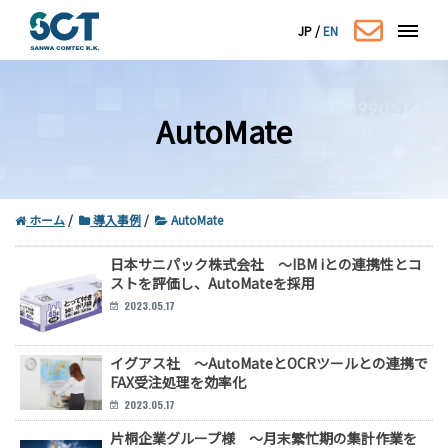
JP
/
EN
AutoMate
ホーム
導入事例
AutoMate
日本サニパック株式会社 ～IBM iとの連携性とコ
ストを評価し、AutoMateを採用
コーポレートサイトはこちら
2023.05.17
イグアス社 ～AutoMateとOCRツールとの連携で
FAX受注処理を効率化
2023.05.17
片桐企業グループ様 ～月末繁忙期の集計作業を