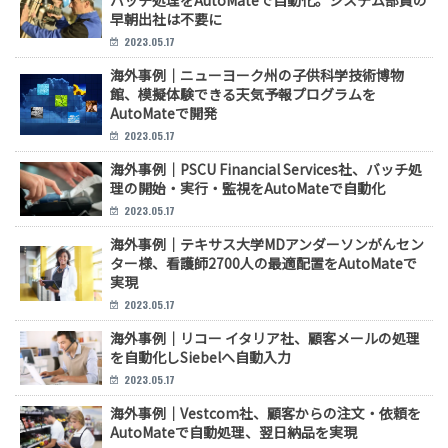
早朝出社は不要に
2023.05.17
海外事例｜ニューヨーク州の子供科学技術博物
館、模擬体験できる天気予報プログラムを
AutoMateで開発
2023.05.17
海外事例｜PSCU Financial Services社、バッチ処
理の開始・実行・監視をAutoMateで自動化
2023.05.17
海外事例｜テキサス大学MDアンダーソンがんセン
ター様、看護師2700人の最適配置をAutoMateで
実現
2023.05.17
海外事例｜リコー イタリア社、顧客メールの処理
を自動化しSiebelへ自動入力
2023.05.17
海外事例｜Vestcom社、顧客からの注文・依頼を
AutoMateで自動処理、翌日納品を実現