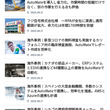
AutoMateを導入し省力化、作業時間の短縮だけで
なく、別の作業を行える点も評価
2023.05.17
フジ住宅株式会社様 ～RPAが全社に浸透し適用
範囲が拡大、余力化は年間1700時間を突破
2023.05.17
海外事例｜新型コロナの無料検査も実施するカリ
フォルニア州の臨床検査施設、AutoMateでレポー
ト作成を効率化
2023.05.17
海外事例｜カナダの部品メーカー、ERPシステム
とEDIの連携など44種類以上の業務をAutoMateで
自動化
2023.05.17
海外事例｜スペインの大型金融機関、多数のシス
テムをAutoMateで連携し、効率化を推進。AWSと
Azureの連携も計画
2023.05.17
海外事例｜シカゴの建設用照明器具メーカー、JD