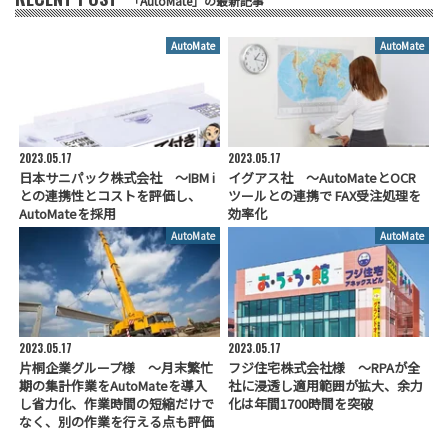
「AutoMate」の最新記事
AutoMate
AutoMate
2023.05.17
2023.05.17
日本サニパック株式会社 ～IBM i
イグアス社 ～AutoMateとOCR
との連携性とコストを評価し、
ツールとの連携で FAX受注処理を
AutoMateを採用
効率化
AutoMate
AutoMate
2023.05.17
2023.05.17
片桐企業グループ様 ～月末繁忙
フジ住宅株式会社様 ～RPAが全
期の集計作業をAutoMateを導入
社に浸透し適用範囲が拡大、余力
し省力化、作業時間の短縮だけで
化は年間1700時間を突破
なく、別の作業を行える点も評価