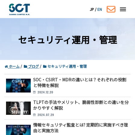
JP
/
EN
セキュリティ運用・管理
ホーム
ブログ
セキュリティ運用・管理
SOC・CSIRT・MDRの違いとは？それぞれの役割
と特徴を解説
コーポレートサイトはこちら
2024.12.20
TLPTの手法やメリット、脆弱性診断との違いを分
かりやすく解説
2024.07.29
情報セキュリティ監査とは? 定期的に実施すべき理
由と実施方法