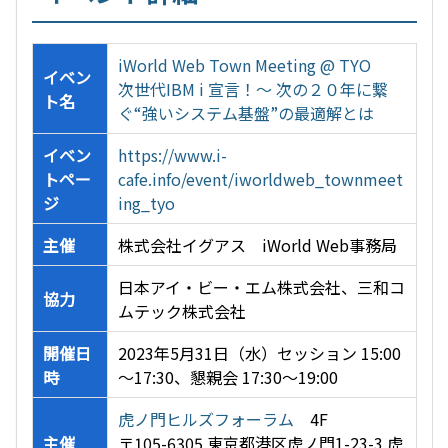
iWorld Web Town Meeting @ TYO
イベン
次世代IBM i 宣言！～ 次の２０年に繋
ト名
ぐ“強いシステム基盤”の最適解とは
イベン
https://www.i-
トペー
cafe.info/event/iworldweb_townmeet
ジ
ing_tyo
主催
株式会社イグアス iWorld Web事務局
日本アイ・ビー・エム株式会社、三和コ
協力
ムテック株式会社
開催日
2023年5月31日（水）セッション 15:00
時
～17:30、懇親会 17:30～19:00
虎ノ門ヒルズフォーラム
4F
主催
〒105-6305 東京都港区虎ノ門1-23-3 虎