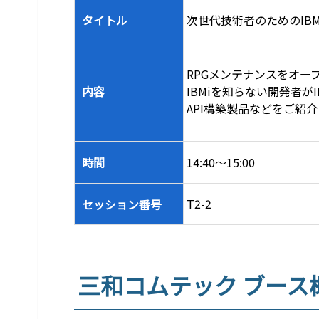
タイトル
次世代技術者のためのIB
RPGメンテナンスをオー
内容
IBMiを知らない開発者が
API構築製品などをご紹
時間
14:40～15:00
T2-2
セッション番号
三和コムテック ブース