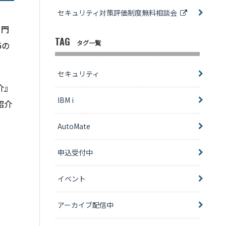
セキュリティ対策評価制度無料相談会
ノ門
TAG
タグ一覧
5の
セキュリティ
介』
IBM i
紹介
AutoMate
申込受付中
イベント
アーカイブ配信中