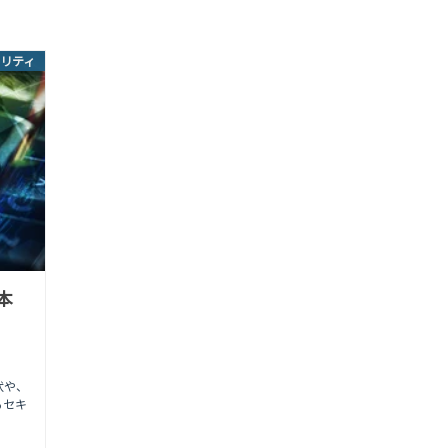
リティ
本
状や、
るセキ