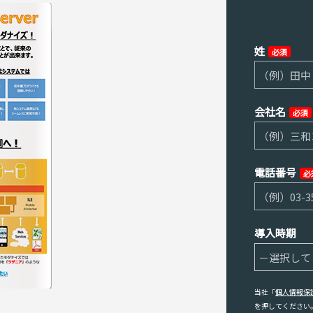
姓
必須
会社名
必須
電話番号
必
導入時期
当社「
個人情報保
を押してください