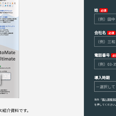
姓
必須
会社名
必須
電話番号
必
導入時期
当社「
個人情報保
を押してください
ンス紹介資料です。