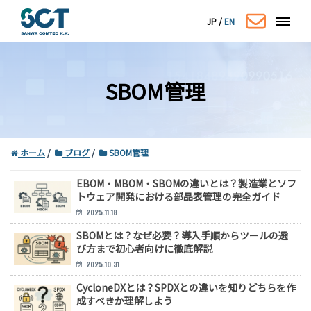
JP
/
EN
SBOM管理
ホーム
ブログ
SBOM管理
EBOM・MBOM・SBOMの違いとは？製造業とソフ
トウェア開発における部品表管理の完全ガイド
コーポレートサイトはこちら
2025.11.18
SBOMとは？なぜ必要？導入手順からツールの選
び方まで初心者向けに徹底解説
2025.10.31
CycloneDXとは？SPDXとの違いを知りどちらを作
成すべきか理解しよう